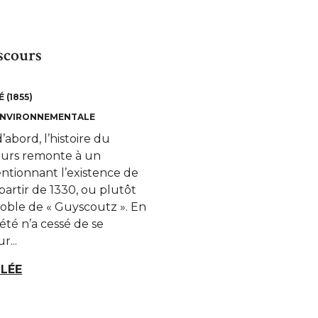
scours
 (1855)
ENVIRONNEMENTALE
’abord, l’histoire du
ours remonte à un
tionnant l’existence de
 partir de 1330, ou plutôt
noble de « Guyscoutz ». En
iété n’a cessé de se
r...
LLÉE