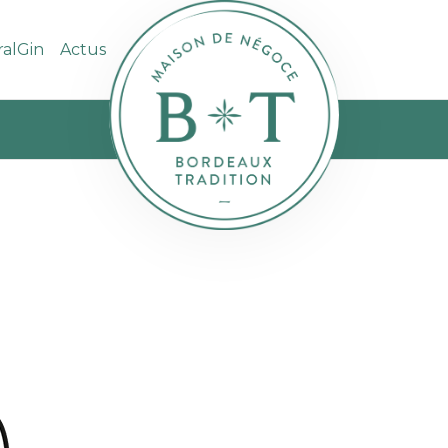
ralGin
Actus