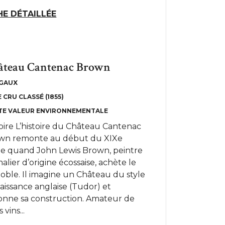
HE DÉTAILLÉE
âteau Cantenac Brown
GAUX
 CRU CLASSÉ (1855)
TE VALEUR ENVIRONNEMENTALE
oire L’histoire du Château Cantenac
wn remonte au début du XIXe
cle quand John Lewis Brown, peintre
alier d’origine écossaise, achète le
oble. Il imagine un Château du style
aissance anglaise (Tudor) et
onne sa construction. Amateur de
 vins...