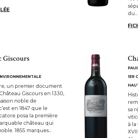
sép
LLÉE
du...
FIC
 Giscours
Châ
PAUI
ENVIRONNEMENTALE
1ER 
HAU
toire, un premier document
Château Giscours en 1330,
Hist
maison noble de
rem
c’est en 1847 que le
sa 
atore posa la première
viti
arquable château qui
à la
oble. 1855 marques...
XVII