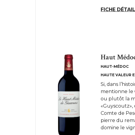
FICHE DÉTAI
Haut Médoc
HAUT-MÉDOC
HAUTE VALEUR 
Si, dans l’his
mentionne le 
ou plutôt la 
«Guyscoutz», 
Comte de Pesc
pierre du rem
domine le vign