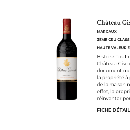
Château Gi
MARGAUX
3ÈME CRU CLASSÉ
HAUTE VALEUR 
Histoire Tout d
Château Gisc
document men
la propriété à
de la maison 
effet, la propr
réinventer pou
FICHE DÉTAI