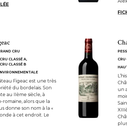
Alex
LLÉE
FIC
geac
Ch
GRAND CRU
PES
CRU CLASSÉ A
CRU 
CRU CLASSÉ B
HAU
ENVIRONNEMENTALE
L’h
âteau Figeac est une très
Châ
riété du bordelais. Son
un 
te au IIème siècle, à
moi
-romaine, alors que la
Sai
cus donne son nom à la «
XIII
 fonde à cet endroit. Le
Châ
plus