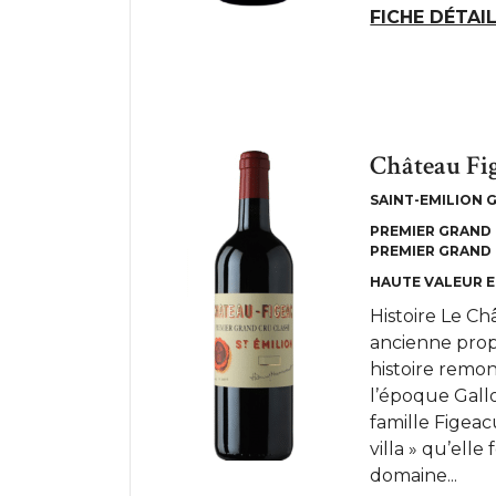
FICHE DÉTAI
Château Fi
SAINT-EMILION 
PREMIER GRAND 
PREMIER GRAND 
HAUTE VALEUR 
Histoire Le Ch
ancienne prop
histoire remon
l’époque Gallo
famille Figea
villa » qu’elle
domaine...