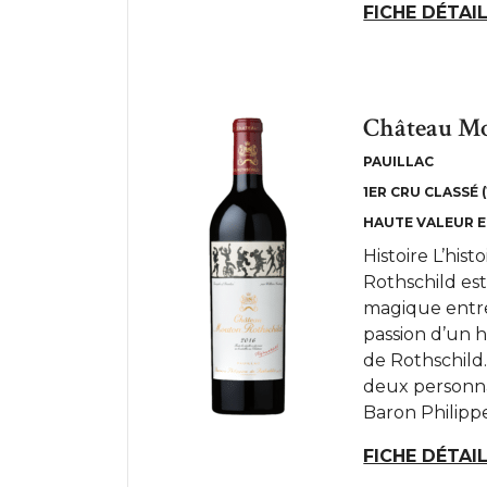
FICHE DÉTAI
Château Mo
PAUILLAC
1ER CRU CLASSÉ (
HAUTE VALEUR 
Histoire L’hi
Rothschild es
magique entre 
passion d’un 
de Rothschild
deux personnal
Baron Philippe
FICHE DÉTAI