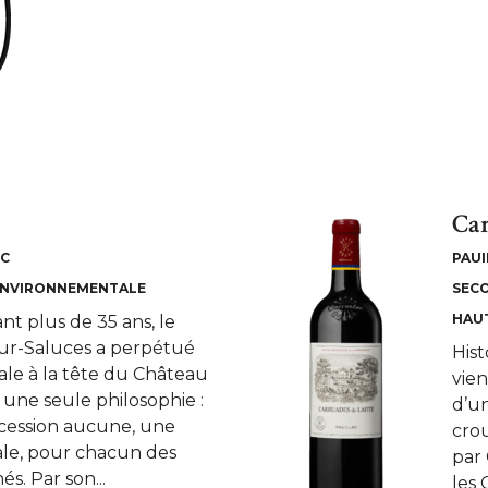
Car
NC
PAUI
ENVIRONNEMENTALE
SEC
HAU
nt plus de 35 ans, le
ur-Saluces a perpétué
Hist
liale à la tête du Château
vie
une seule philosophie :
d’u
ncession aucune, une
cro
ale, pour chacun des
par 
és. Par son...
les