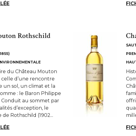
LLÉE
FIC
uton Rothschild
Ch
SAU
1855)
PREM
ENVIRONNEMENTALE
HAU
stoire du Château Mouton
Hist
t celle d’une rencontre
Comt
un sol, un climat et la
Châ
homme : le Baron Philippe
fami
. Conduit au sommet par
offr
ités d’exception, le
qua
 de Rothschild (1902...
mill
LLÉE
FIC