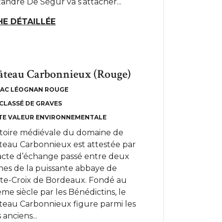
andre De Ségur va s’attacher...
HE DÉTAILLÉE
âteau Carbonnieux (Rouge)
SAC LÉOGNAN ROUGE
CLASSÉ DE GRAVES
TE VALEUR ENVIRONNEMENTALE
istoire médiévale du domaine de
teau Carbonnieux est attestée par
acte d’échange passé entre deux
nes de la puissante abbaye de
nte-Croix de Bordeaux. Fondé au
ème siècle par les Bénédictins, le
teau Carbonnieux figure parmi les
 anciens...