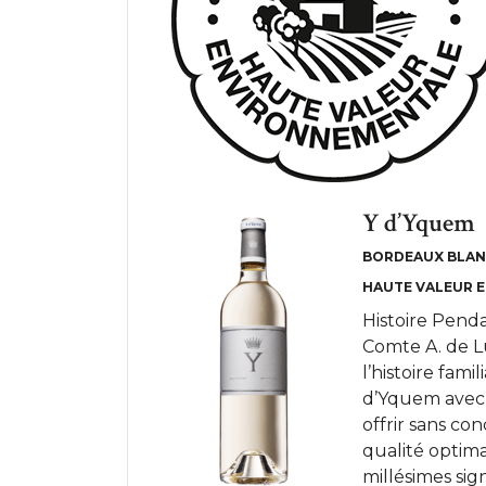
Y d’Yquem
BORDEAUX BLA
HAUTE VALEUR 
Histoire Penda
Comte A. de L
l’histoire fami
d’Yquem avec 
offrir sans co
qualité optim
millésimes sign