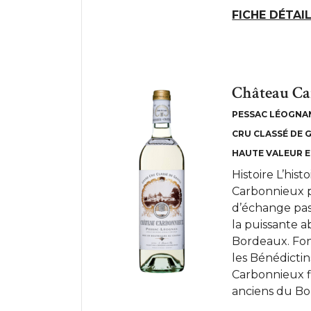
FICHE DÉTAI
Château Ca
PESSAC LÉOGNA
CRU CLASSÉ DE 
HAUTE VALEUR 
Histoire L’his
Carbonnieux p
d’échange pas
la puissante a
Bordeaux. Fon
les Bénédictin
Carbonnieux f
anciens du Bord