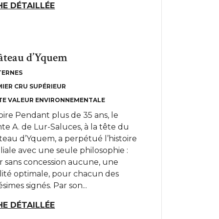
HE DÉTAILLÉE
âteau d’Yquem
TERNES
IER CRU SUPÉRIEUR
TE VALEUR ENVIRONNEMENTALE
oire Pendant plus de 35 ans, le
e A. de Lur-Saluces, à la tête du
teau d’Yquem, a perpétué l’histoire
liale avec une seule philosophie :
ir sans concession aucune, une
lité optimale, pour chacun des
ésimes signés. Par son...
HE DÉTAILLÉE