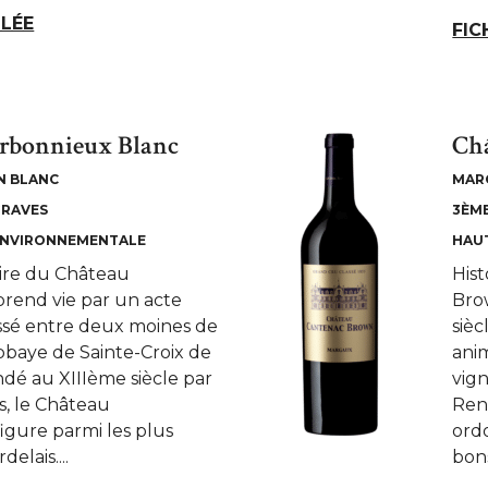
LLÉE
FIC
rbonnieux Blanc
Ch
N BLANC
MAR
GRAVES
3ÈME
ENVIRONNEMENTALE
HAU
toire du Château
Hist
rend vie par un acte
Bro
sé entre deux moines de
siè
bbaye de Sainte-Croix de
anim
dé au XIIIème siècle par
vign
s, le Château
Ren
igure parmi les plus
ord
elais....
bons