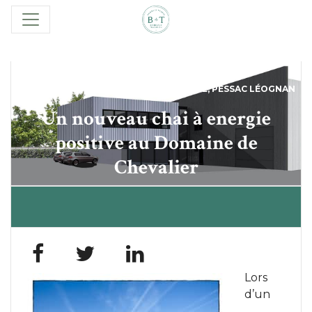
GRANDS CRUS CLASSÉS
,
OENOTOURISME
,
PESSAC LÉOGNAN
Un nouveau chai à energie
positive au Domaine de
Chevalier
Lors
d’un