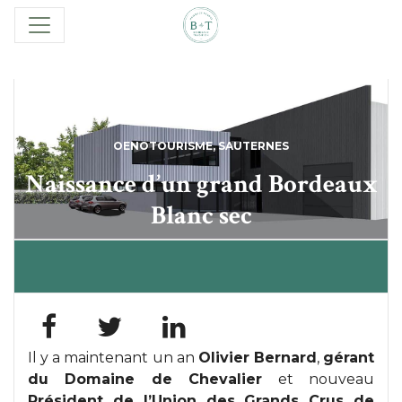
OENOTOURISME
,
SAUTERNES
Naissance d’un grand Bordeaux
Blanc sec
Il y a maintenant un an
Olivier Bernard
,
gérant
du Domaine de Chevalier
et nouveau
Président de l’Union des Grands Crus de