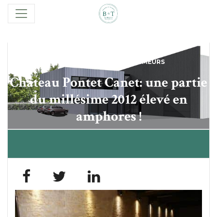
GRANDS CRUS CLASSÉS
,
PRIMEURS
Château Pontet Canet: une partie
du millésime 2012 élevé en
amphores !