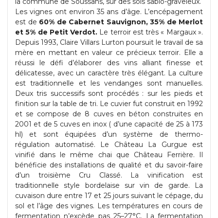
la commune de Soussans, sur des sols sablo-graveleux.
Les vignes ont environ 35 ans d’âge. L’encépagement
est de
60% de Cabernet Sauvignon, 35% de Merlot
et 5% de Petit Verdot.
Le terroir est très « Margaux ».
Depuis 1993, Claire Villars Lurton poursuit le travail de sa
mère en mettant en valeur ce précieux terroir. Elle a
réussi le défi d’élaborer des vins alliant finesse et
délicatesse, avec un caractère très élégant. La culture
est traditionnelle et les vendanges sont manuelles.
Deux tris successifs sont procédés : sur les pieds et
finition sur la table de tri. Le cuvier fut construit en 1992
et se compose de 8 cuves en béton construites en
2001 et de 5 cuves en inox ( d’une capacité de 25 à 173
hl) et sont équipées d’un système de thermo-
régulation automatisé. Le Château La Gurgue est
vinifié dans le même chai que Château Ferrière. Il
bénéficie des installations de qualité et du savoir-faire
d’un troisième Cru Classé. La vinification est
traditionnelle style bordelaise sur vin de garde. La
cuvaison dure entre 17 et 25 jours suivant le cépage, du
sol et l’âge des vignes. Les températures en cours de
fermentation n’excède pas 25–27°C. La fermentation