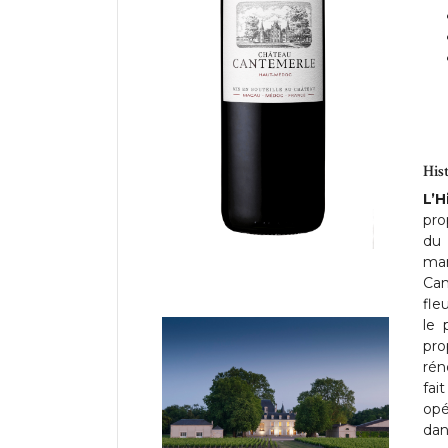
His
L’H
pro
du 
man
Can
fle
le 
pro
rén
fai
opé
dan