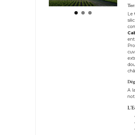
Ter
Le
sil
co
Ca
ent
Pro
cuv
ext
dou
châ
Dég
A l
not
L’E