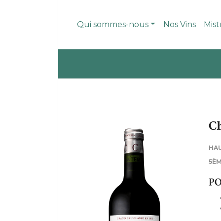
Qui sommes-nous
Nos Vins
Mist
Ch
HA
5ÈM
PO