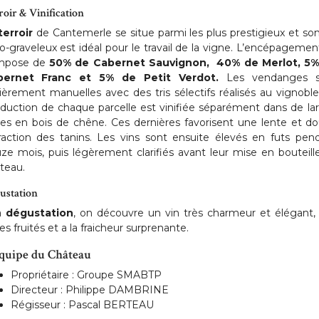
roir & Vinification
terroir
de Cantemerle se situe parmi les plus prestigieux et son
ico-graveleux est idéal pour le travail de la vigne. L’encépagemen
mpose de
50% de Cabernet Sauvignon, 40% de Merlot, 5%
bernet Franc et 5% de Petit Verdot.
Les vendanges s
ièrement manuelles avec des tris sélectifs réalisés au vignoble
duction de chaque parcelle est vinifiée séparément dans de la
es en bois de chêne. Ces dernières favorisent une lente et d
raction des tanins. Les vins sont ensuite élevés en futs pen
ze mois, puis légèrement clarifiés avant leur mise en bouteill
teau.
ustation
a
dégustation
, on découvre un vin très charmeur et élégant,
es fruités et a la fraicheur surprenante.
quipe du Château
Propriétaire : Groupe SMABTP
Directeur : Philippe DAMBRINE
Régisseur : Pascal BERTEAU