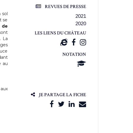
REVUES DE PRESSE
 sol
2021
t se
2020
 de
ont
LES LIENS DU CHÂTEAU
. La
rges
ouce
NOTATION
dant
e au
 aux
JE PARTAGE LA FICHE