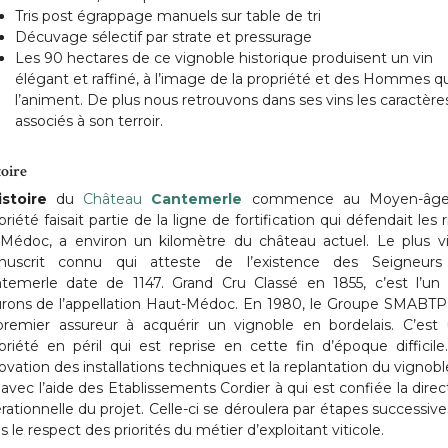
Tris post égrappage manuels sur table de tri
Décuvage sélectif par strate et pressurage
Les 90 hectares de ce vignoble historique produisent un vin
élégant et raffiné, à l’image de la propriété et des Hommes qu
l’animent. De plus nous retrouvons dans ses vins les caractère
associés à son terroir.
toire
istoire
du
Château
Cantemerle
commence au Moyen-âge,
priété faisait partie de la ligne de fortification qui défendait les r
Médoc, a environ un kilomètre du château actuel. Le plus v
uscrit connu qui atteste de l’existence des Seigneur
temerle date de 1147. Grand Cru Classé en 1855, c’est l’un
urons de l’appellation Haut-Médoc. En 1980, le Groupe SMABTP
premier assureur à acquérir un vignoble en bordelais. C’est
priété en péril qui est reprise en cette fin d’époque difficile
ovation des installations techniques et la replantation du vignobl
t avec l’aide des Etablissements Cordier à qui est confiée la direc
rationnelle du projet. Celle-ci se déroulera par étapes successive
s le respect des priorités du métier d’exploitant viticole.