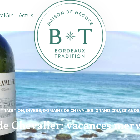
ralGin
Actus
 TRADITION
,
DIVERS
,
DOMAINE DE CHEVALIER
,
GRAND CRU
,
GRANDS 
 Chevalier: vacances merve