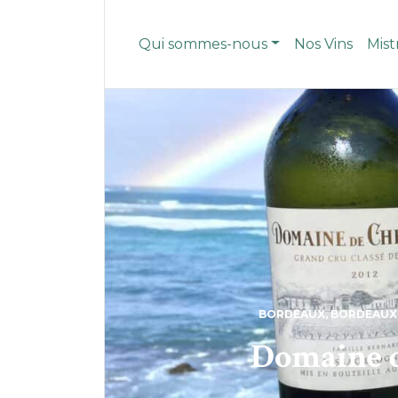
Qui sommes-nous
Nos Vins
Mist
BORDEAUX
,
BORDEAUX
Domaine de