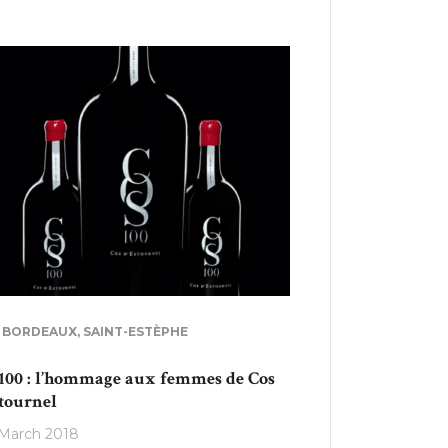
,
BORDEAUX
,
SAINT-ESTÈPHE
100 : l’hommage aux femmes de Cos
stournel
March 2018