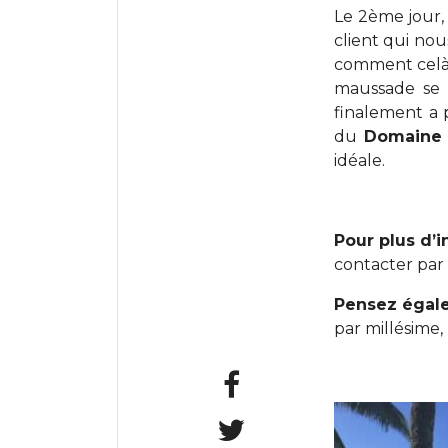
Le 2ème jour,
client qui nou
comment celà p
maussade se r
finalement a p
du
Domaine 
idéale.
Pour plus d’
contacter par 
Pensez égale
par millésime,