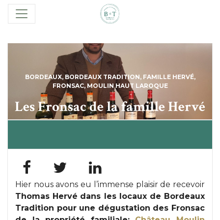
BORDEAUX
,
BORDEAUX TRADITION
,
FAMILLE HERVÉ
,
FRONSAC
,
MOULIN HAUT LAROQUE
Les Fronsac de la famille Hervé
Hier nous avons eu l’immense plaisir de recevoir
Thomas Hervé
dans les locaux de Bordeaux
Tradition pour une dégustation des Fronsac
de la propriété familiale:
Château Moulin