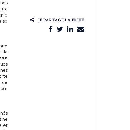
rnes
ntre
r le
JE PARTAGE LA FICHE
s se
onné
t de
non
sues
rnes
orte
s de
heur
nnés
sine
e et