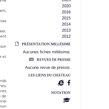
amme
2020
uem,
2016
2015
mais
2014
2013
ier;
ment
2012
PRÉSENTATION MILLÉSIME
 son
Aucunes fiches millésime.
e et
REVUES DE PRESSE
Aucune revue de presse.
LES LIENS DU CHÂTEAU
ands
nes.
unes
NOTATION
e de
nnel
 non