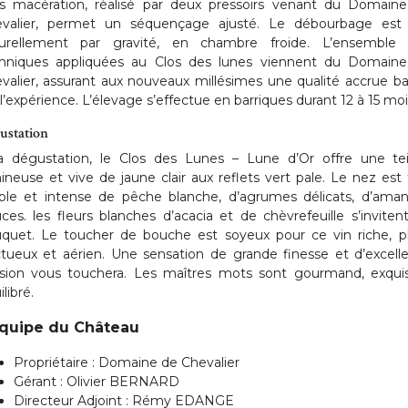
s macération, réalisé par deux pressoirs venant du Domain
valier, permet un séquençage ajusté. Le débourbage est 
urellement par gravité, en chambre froide. L’ensemble
hniques appliquées au Clos des lunes viennent du Domain
valier, assurant aux nouveaux millésimes une qualité accrue b
 l’expérience. L’élevage s’effectue en barriques durant 12 à 15 moi
ustation
a dégustation, le Clos des Lunes – Lune d’Or offre une te
ineuse et vive de jaune clair aux reflets vert pale. Le nez est 
le et intense de pêche blanche, d’agrumes délicats, d’ama
ces. les fleurs blanches d’acacia et de chèvrefeuille s’inviten
quet. Le toucher de bouche est soyeux pour ce vin riche, pl
tueux et aérien. Une sensation de grande finesse et d’excell
sion vous touchera. Les maîtres mots sont gourmand, exqui
libré.
Equipe du Château
Propriétaire : Domaine de Chevalier
Gérant : Olivier BERNARD
Directeur Adjoint : Rémy EDANGE