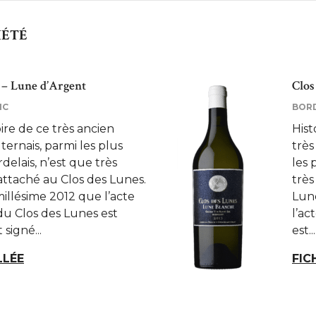
IÉTÉ
 – Lune d’Argent
Clos
NC
BOR
oire de ce très ancien
Hist
ternais, parmi les plus
très
elais, n’est que très
les 
ttaché au Clos des Lunes.
très
millésime 2012 que l’acte
Lune
du Clos des Lunes est
l’ac
signé...
est...
LLÉE
FIC