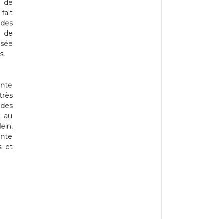
e de
fait
 des
e de
asée
s.
inte
très
ndes
t au
ein,
ente
s et