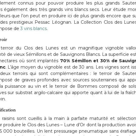
lement connus pour pouvoir produire les plus grands Saute
s également des très grands vins blancs secs. Leur étude mo
illeurs que l’on peut en produire ici de plus grands encore que su
 des prestigieux Pessac Léognan. La Collection Clos des Lune
mpose de
3 vins blancs
.
roir
terroir du Clos des Lunes est un magnifique vignoble vall
nté de vieux Sémillons et de Sauvignons Blancs. La superficie es
hectares où sont implantés
70% Sémillon et 30% de Sauvig
anc
. L’âge moyen du vignoble est de 30 ans. Les vignes sont is
deux terroirs qui sont complémentaires : le terroir de Saute
posé de graves profondes avec sources souterraines qui app
la puissance au vin et le terroir de Bommes composé de sol
ves sur substrat argilo-calcaire qui apporte quant à lui de la fraîc
in.
ification
 raisins sont cueillis à la main à parfaite maturité et sélectio
r produire le Clos des Lunes – Lune d’Or dont la production avoi
 5 000 bouteilles. Un lent pressurage pneumatique sans éraflag