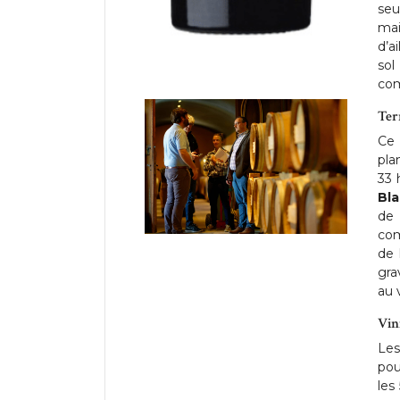
seu
mai
d’a
sol
co
Ter
Ce 
pla
33 
Bl
de 
com
de 
gra
au v
Vin
Les
pou
les