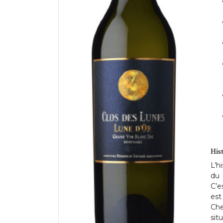
His
L’h
du 
C’e
est
Che
sit