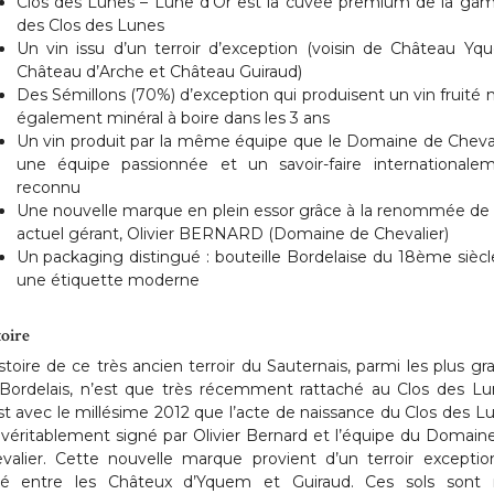
Clos des Lunes – Lune d’Or est la cuvée premium de la g
des Clos des Lunes
Un vin issu d’un terroir d’exception (voisin de Château Yq
Château d’Arche et Château Guiraud)
Des Sémillons (70%) d’exception qui produisent un vin fruité 
également minéral à boire dans les 3 ans
Un vin produit par la même équipe que le Domaine de Cheval
une équipe passionnée et un savoir-faire internationale
reconnu
Une nouvelle marque en plein essor grâce à la renommée de
actuel gérant, Olivier BERNARD (Domaine de Chevalier)
Un packaging distingué : bouteille Bordelaise du 18ème siècl
une étiquette moderne
toire
istoire de ce très ancien terroir du Sauternais, parmi les plus gr
Bordelais, n’est que très récemment rattaché au Clos des Lu
st avec le millésime 2012 que l’acte de naissance du Clos des L
 véritablement signé par Olivier Bernard et l’équipe du Domain
valier. Cette nouvelle marque provient d’un terroir exceptio
ué entre les Châteux d’Yquem et Guiraud. Ces sols sont