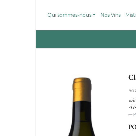
Qui sommes-nous
Nos Vins
Mist
Cl
BO
«Su
d'é
P
PO