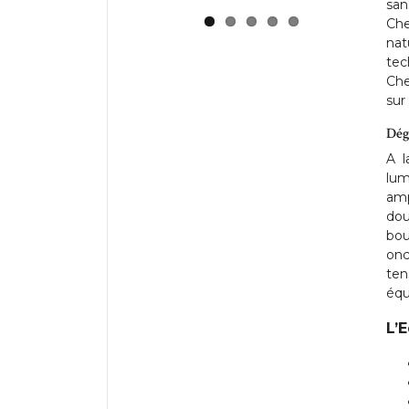
san
Che
nat
tec
Che
sur
Dég
A l
lum
amp
dou
bou
onc
ten
équi
L’