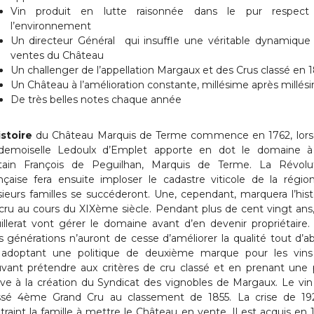
Vin produit en lutte raisonnée dans le pur respect
l’environnement
Un directeur Général qui insuffle une véritable dynamique
ventes du Château
Un challenger de l’appellation Margaux et des Crus classé en 
Un Château à l’amélioration constante, millésime après millés
De très belles notes chaque année
istoire
du Château Marquis de Terme commence en 1762, lor
emoiselle Ledoulx d’Emplet apporte en dot le domaine 
tain François de Peguilhan, Marquis de Terme. La Révolu
nçaise fera ensuite imploser le cadastre viticole de la régio
sieurs familles se succéderont. Une, cependant, marquera l’hist
cru au cours du XIXème siècle. Pendant plus de cent vingt ans,
illerat vont gérer le domaine avant d’en devenir propriétaire.
is générations n’auront de cesse d’améliorer la qualité tout d’a
adoptant une politique de deuxième marque pour les vin
vant prétendre aux critères de cru classé et en prenant une 
ive à la création du Syndicat des vignobles de Margaux. Le vin
ssé 4ème Grand Cru au classement de 1855. La crise de 19
traint la famille à mettre le Château en vente. Il est acquis en 