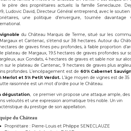
, le père des propriétaires actuels: la famille Seneclauze. De
9, Ludovic David, Directeur Général entreprend, avec le soutien
priétaires, une politique d’envergure, tournée davantage 
ternational.
vignoble
du Château Marquis de Terme, situé sur les comm
Margaux et Cantenac, s’étend sur 38 hectares. Autour du Chât
 hectares de graves fines peu profondes, à faible proportion d’arg
 le plateau de Margaux, 19.5 hectares de graves profondes sur s
 argileux, aux Gondats, 4 hectares de graves et sable noir sur alios
in sur le plateau de Cantenac, 9 hectares de graves plus argileu
ns profondes. L’encépagement est de
60% Cabernet Sauvign
 Merlot et 5% Petit Verdot.
L’âge moyen de vignes est de 35 
lutte raisonnée est un mot d’ordre pour le Château.
a
dégustation
, ce premier vin propose une attaque ample, des
ins veloutés et une expression aromatique très noble. Un vin
actéristique du prestige de son appellation.
quipe du Château
Propriétaire : Pierre-Louis et Philippe SENECLAUZE