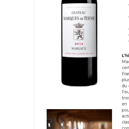
L’h
Mad
cer
Fra
plu
du 
Feu
tro
en 
pou
act
cla
con