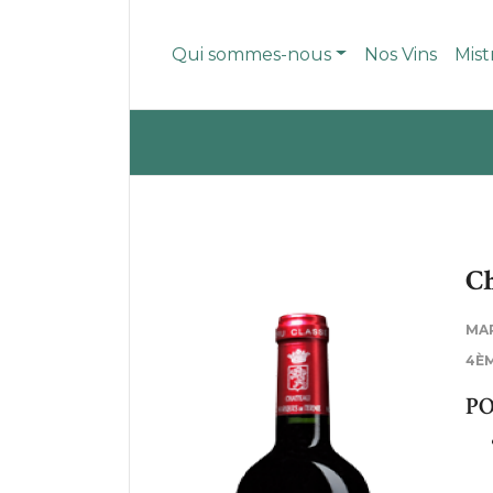
Qui sommes-nous
Nos Vins
Mist
Ch
MA
4ÈM
PO