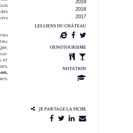
2019
puis
2018
 des
2017
vers
LES LIENS DU CHÂTEAU
unes
eau,
OENOTOURISME
ile,
ous-
, et
ses,
NOTATION
on,
ans.
JE PARTAGE LA FICHE