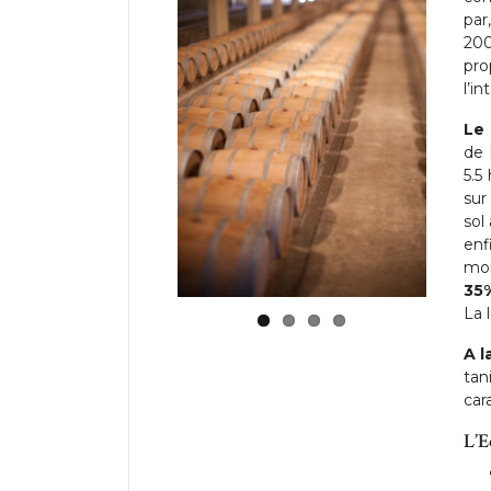
par
200
pro
l’in
Le 
de 
5.5
sur
sol
enf
moi
35%
La 
A l
tan
car
L’E