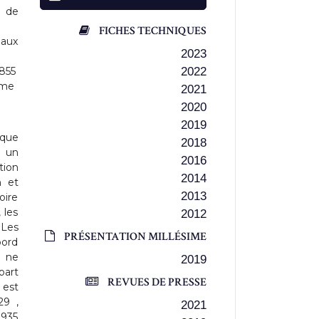
 de
FICHES TECHNIQUES
 aux
2023
1855
2022
ime
2021
2020
2019
sque
2018
à un
2016
tion
2014
n et
2013
oire
 les
2012
 Les
PRÉSENTATION MILLÉSIME
bord
s ne
2019
part
REVUES DE PRESSE
 est
29 ,
2021
1935