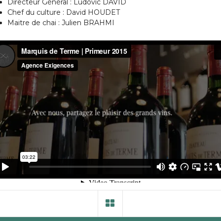
Directeur Général : Ludovic DAVID
Chef du culture : David HOUDET
Maitre de chai : Julien BRAHMI