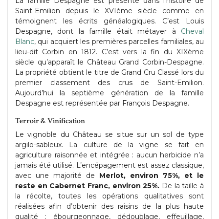
La famille Despagne est présente dans l’histoire de
Saint-Emilion depuis le XVIème siècle comme en
témoignent les écrits généalogiques. C’est Louis
Despagne, dont la famille était métayer à
Cheval
Blanc
, qui acquiert les premières parcelles familiales, au
lieu-dit Corbin en 1812. C’est vers la fin du XIXème
siècle qu’apparaît le Château Grand Corbin-Despagne.
La propriété obtient le titre de Grand Cru Classé lors du
premier classement des crus de Saint-Emilion.
Aujourd’hui la septième génération de la famille
Despagne est représentée par François Despagne.
Terroir & Vinification
Le vignoble du Château se situe sur un sol de type
argilo-sableux. La culture de la vigne se fait en
agriculture raisonnée et intégrée : aucun herbicide n’a
jamais été utilisé. L’encépagement est assez classique,
avec une majorité de
Merlot, environ 75%, et le
reste en Cabernet Franc, environ 25%.
De la taille à
la récolte, toutes les opérations qualitatives sont
réalisées afin d’obtenir des raisins de la plus haute
qualité : ébourgeonnage, dédoublage, effeuillage,