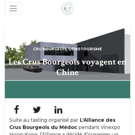
CRU BOURGEOIS
,
OENOTOURISME
Les Crus Bourgeois voyagent en
Chine
Suite au tasting organisé par
L’Alliance des
Crus Bourgeois du Médoc
pendant Vinexpo
Hong-Kong, l’Alliance a décidé d’organiser un