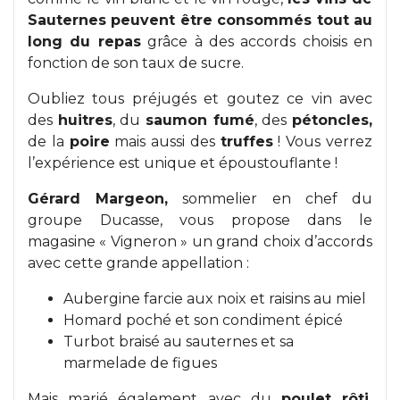
Sauternes peuvent être consommés tout au
long du repas
grâce à des accords choisis en
fonction de son taux de sucre.
Oubliez tous préjugés et goutez ce vin avec
des
huitres
, du
saumon fumé
, des
pétoncles,
de la
poire
mais aussi des
truffes
! Vous verrez
l’expérience est unique et époustouflante !
Gérard Margeon,
sommelier en chef du
groupe Ducasse, vous propose dans le
magasine « Vigneron » un grand choix d’accords
avec cette grande appellation :
Aubergine farcie aux noix et raisins au miel
Homard poché et son condiment épicé
Turbot braisé au sauternes et sa
marmelade de figues
Mais marié également avec du
poulet rôti,