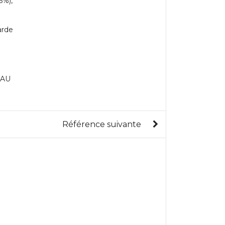
5%),
arde
EAU
Référence suivante