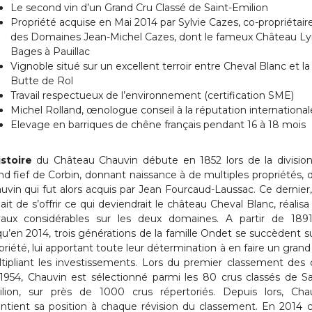
Le second vin d’un Grand Cru Classé de Saint-Emilion
Propriété acquise en Mai 2014 par Sylvie Cazes, co-propriétair
des Domaines Jean-Michel Cazes, dont le fameux Château L
Bages à Pauillac
Vignoble situé sur un excellent terroir entre Cheval Blanc et la
Butte de Rol
Travail respectueux de l’environnement (certification SME)
Michel Rolland, œnologue conseil à la réputation international
Elevage en barriques de chêne français pendant 16 à 18 mois
istoire
du Château Chauvin débute en 1852 lors de la divisio
nd fief de Corbin, donnant naissance à de multiples propriétés, 
uvin qui fut alors acquis par Jean Fourcaud-Laussac. Ce dernier,
ait de s’offrir ce qui deviendrait le château Cheval Blanc, réalisa
vaux considérables sur les deux domaines. A partir de 189
qu’en 2014, trois générations de la famille Ondet se succèdent su
priété, lui apportant toute leur détermination à en faire un grand 
tipliant les investissements. Lors du premier classement des 
1954, Chauvin est sélectionné parmi les 80 crus classés de Sa
lion, sur près de 1000 crus répertoriés. Depuis lors, Cha
ntient sa position à chaque révision du classement. En 2014 c