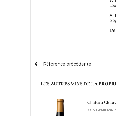
son
cép
A 
élé
L’
Référence précédente
LES AUTRES VINS DE LA PROPR
Château Chau
SAINT-EMILION 