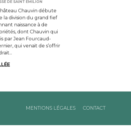
SÉ DE SAINT EMILION
 Château Chauvin débute
e la division du grand fief
nnant naissance à de
priétés, dont Chauvin qui
uis par Jean Fourcaud-
nier, qui venait de s’offrir
ait...
LLÉE
MENTIONS LÉGALES
CONTACT