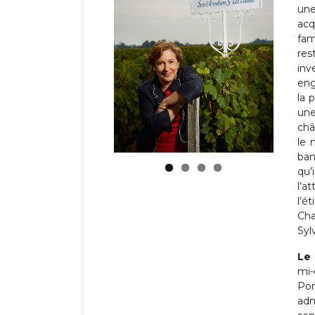
une
acq
fam
res
inv
eng
la 
une
châ
le 
ban
qu’
l’a
l’é
Cha
Syl
Le 
mi-
Pom
adm