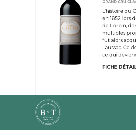
GRAND CRU CLAS
L’histoire du
en 1852 lors d
de Corbin, do
multiples pro
fut alors acq
Laussac. Ce der
ce qui deviendr
FICHE DÉTAI