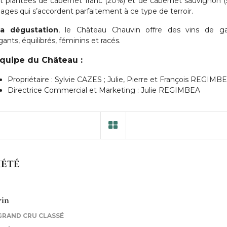
t plantées de cabernet franc (20%) et de cabernet sauvignon (
ages qui s’accordent parfaitement à ce type de terroir.
la dégustation
, le Château Chauvin offre des vins de g
gants, équilibrés, féminins et racés.
équipe du Château :
Propriétaire : Sylvie CAZES ; Julie, Pierre et François REGIMB
Directrice Commercial et Marketing : Julie REGIMBEA
IÉTÉ
vin
GRAND CRU CLASSÉ