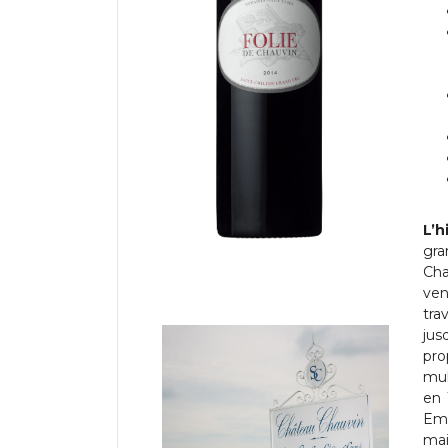
L’h
gra
Cha
ven
tra
jus
pro
mul
en 
Emi
mai