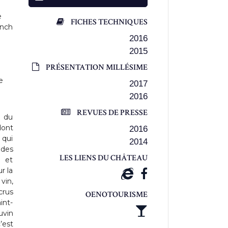
e
FICHES TECHNIQUES
ynch
2016
2015
PRÉSENTATION MILLÉSIME
e
2017
2016
REVUES DE PRESSE
n du
dont
2016
 qui
2014
 des
LES LIENS DU CHÂTEAU
1 et
r la
vin,
crus
OENOTOURISME
int-
uvin
’est