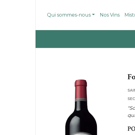
Qui sommes-nous
Nos Vins
Mist
Fo
SAI
SEC
"So
qui
PO