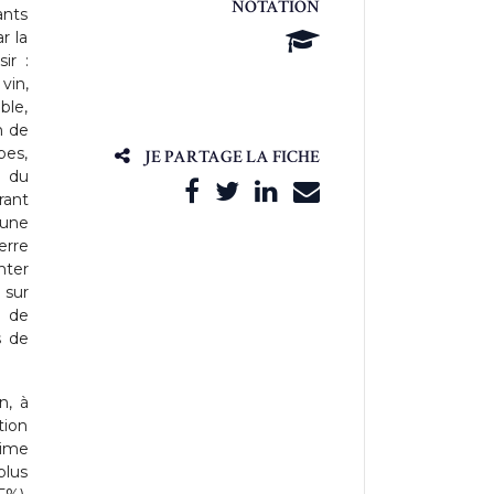
NOTATION
ants
r la
ir :
vin,
ble,
n de
pes,
JE PARTAGE LA FICHE
e du
rant
 une
erre
nter
 sur
e de
s de
n, à
tion
rime
plus