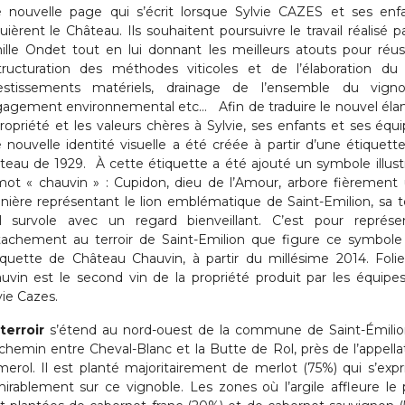
 nouvelle page qui s’écrit lorsque Sylvie CAZES et ses enf
uièrent le Château. Ils souhaitent poursuivre le travail réalisé pa
ille Ondet tout en lui donnant les meilleurs atouts pour réuss
tructuration des méthodes viticoles et de l’élaboration du 
estissements matériels, drainage de l’ensemble du vigno
agement environnemental etc… Afin de traduire le nouvel éla
propriété et les valeurs chères à Sylvie, ses enfants et ses équi
 nouvelle identité visuelle a été créée à partir d’une étiquett
teau de 1929. À cette étiquette a été ajouté un symbole illust
mot « chauvin » : Cupidon, dieu de l’Amour, arbore fièrement
nière représentant le lion emblématique de Saint-Emilion, sa t
il survole avec un regard bienveillant. C’est pour représe
ttachement au terroir de Saint-Emilion que figure ce symbole
tiquette de Château Chauvin, à partir du millésime 2014. Foli
uvin est le second vin de la propriété produit par les équipe
vie Cazes.
terroir
s’étend au nord-ouest de la commune de Saint-Émilio
chemin entre Cheval-Blanc et la Butte de Rol, près de l’appella
erol. Il est planté majoritairement de merlot (75%) qui s’exp
irablement sur ce vignoble. Les zones où l’argile affleure le 